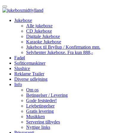
Jukeboxe
Alle jukeboxe
CD Jukeboxe
Digitale Jukeboxe
Karaoke Jukeboxe
Jukebox til Bryllup / Konfirmation mm.
Selvhenter Jukeboxe. Fra kun 888,-
Fadøl
Sofiticemaskiner
Slushice
Reklame Trailer
Diverse udlejning
Info
Om os
Betingelser / Levering
Gode feststeder!
Lejebetingelser
Gratis levering
Musikken
Servering tilbydes
Nyttige links
Prisgaranti